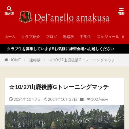
ホーム
クラブ紹介
ブログ
連絡板
中学生
スケジュール
入
ラブ生を募集しています‼️お気軽に練習会場へお越しください
HOME
連絡板
☆10/27山鹿後藤Gトレーニングマッチ
☆10/27山鹿後藤Gトレーニングマッチ
2024年10月7日
2024年10月27日
1027view