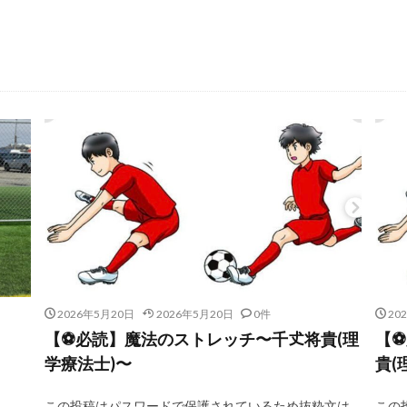
2026年5月20日
2026年5月20日
0件
20
【⚽️必読】魔法のストレッチ〜千𠀋将貴(理
【⚽
学療法士)〜
貴(
この投稿はパスワードで保護されているため抜粋文は
この