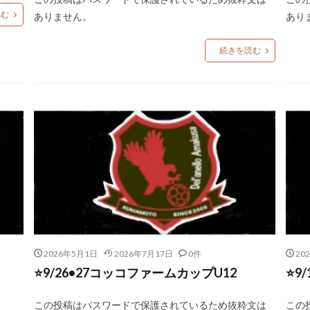
読む
ありません。
あり
続きを読む
2026年5月1日
2026年7月17日
0件
20
⭐️9/26•27コッコファームカップU12
⭐️
この投稿はパスワードで保護されているため抜粋文は
この