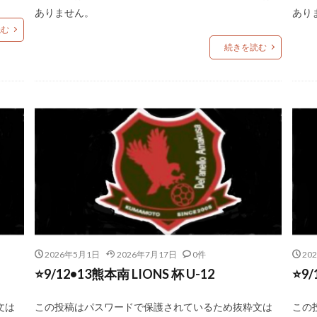
ありません。
あり
読む
続きを読む
2026年5月1日
2026年7月17日
0件
20
⭐️9/12•13熊本南 LIONS 杯 U-12
⭐️
文は
この投稿はパスワードで保護されているため抜粋文は
この