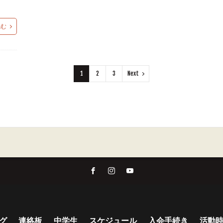
読む
1
2
3
Next
グ
連絡板
中学生
スケジュール
入会手続き
活動時