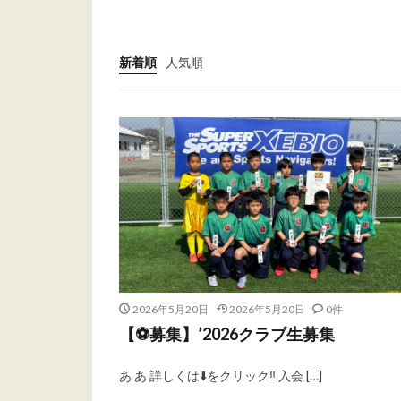
新着順
人気順
2026年5月20日
2026年5月20日
0件
【⚽️募集】’2026クラブ生募集
あ あ 詳しくは⬇️をクリック‼︎ 入会 […]