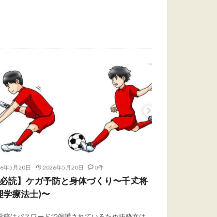
26年5月20日
2026年5月20日
0件
️必読】ケガ予防と身体づくり〜千𠀋将
理学療法士)〜
投稿はパスワードで保護されているため抜粋文は