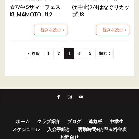
☆7/4•5サマーフェス
(☂️中止)7/4はなぐりカッ
KUMAMOTO U12
プU8
続きを読む
続きを読む
Prev
1
2
3
4
5
Next
ホーム
クラブ紹介
ブログ
連絡板
中学生
スケジュール
入会手続き
活動時間•内容＆料金表
お問合せ