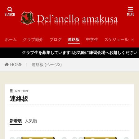
ホーム
クラブ紹介
ブログ
連絡板
中学生
スケジュール
入
クラブ生を募集しています‼️お気軽に練習会場へお越しください
HOME
連絡板 (ページ3)
ARCHIVE
連絡板
新着順
人気順