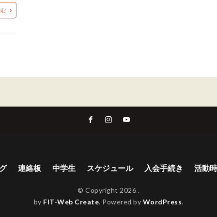
読む
グ
連絡板
中学生
スケジュール
入会手続き
活動時
© Copyright 2026
.
by
FIT-Web Create
. Powered by
WordPress
.