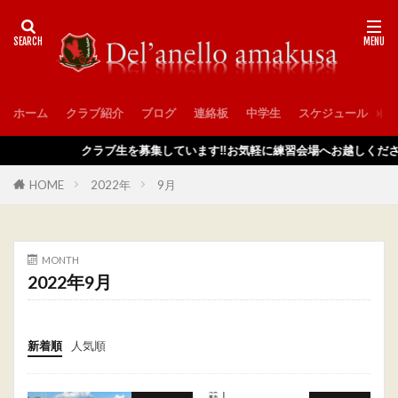
ホーム
クラブ紹介
ブログ
連絡板
中学生
スケジュール
入
クラブ生を募集しています‼️お気軽に練習会場へお越しくださ
HOME
2022年
9月
MONTH
2022年9月
新着順
人気順