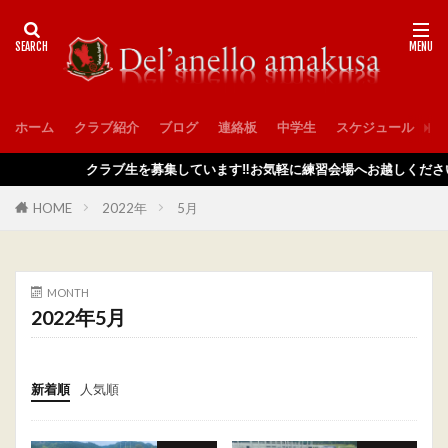
ホーム
クラブ紹介
ブログ
連絡板
中学生
スケジュール
入
クラブ生を募集しています‼️お気軽に練習会場へお越しください
HOME
2022年
5月
MONTH
2022年5月
新着順
人気順