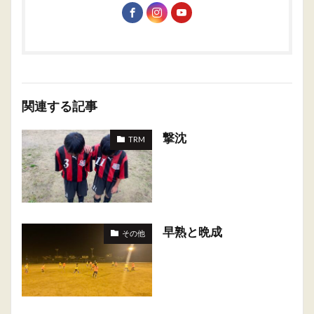
関連する記事
撃沈
TRM
早熟と晩成
その他