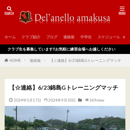
ホーム
クラブ紹介
ブログ
連絡板
中学生
スケジュール
入
クラブ生を募集しています‼️お気軽に練習会場へお越しください
HOME
連絡板
【☆連絡】6/23錦島Gトレーニングマッチ
【☆連絡】6/23錦島Gトレーニングマッチ
2024年5月17日
2024年9月30日
369view