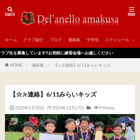
ホーム
クラブ紹介
ブログ
連絡板
中学生
スケジュール
入
生を募集しています‼️お気軽に練習会場へお越しください
HOME
連絡板
【☆Jr連絡】6/11みらいキッズ
【☆Jr連絡】6/11みらいキッズ
2023年5月20日
2023年12月17日
934view