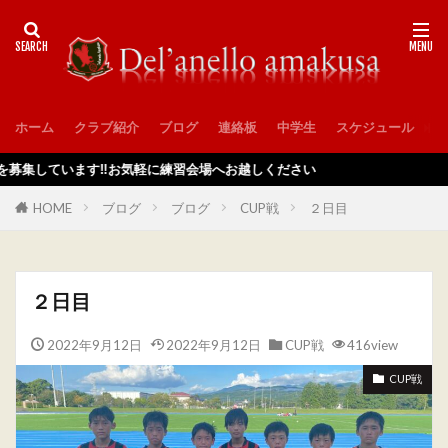
ホーム
クラブ紹介
ブログ
連絡板
中学生
スケジュール
入
います‼️お気軽に練習会場へお越しください
HOME
ブログ
ブログ
CUP戦
２日目
２日目
2022年9月12日
2022年9月12日
CUP戦
416view
CUP戦