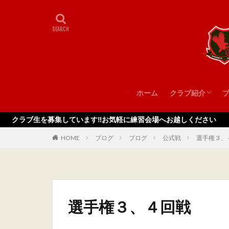
ホーム
クラブ紹介
スタッフ
を募集しています‼️お気軽に練習会場へお越しください
HOME
ブログ
ブログ
公式戦
選手権３、
選手権３、４回戦