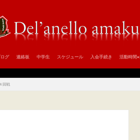
ブログ
連絡板
中学生
スケジュール
入会手続き
活動時間
４回戦