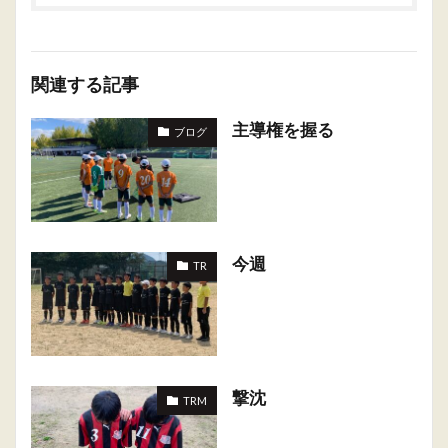
関連する記事
主導権を握る
ブログ
今週
TR
撃沈
TRM