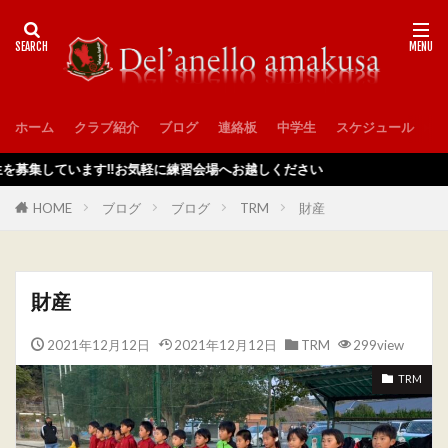
ホーム
クラブ紹介
ブログ
連絡板
中学生
スケジュール
入
ています‼️お気軽に練習会場へお越しください
HOME
ブログ
ブログ
TRM
財産
財産
2021年12月12日
2021年12月12日
TRM
299view
TRM