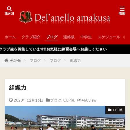
ホーム
クラブ紹介
ブログ
連絡板
中学生
スケジュール
入
を募集しています‼️お気軽に練習会場へお越しください
HOME
ブログ
ブログ
組織力
組織力
2023年12月16日
ブログ
,
CUP戦
468view
CUP戦