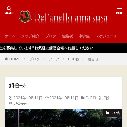
ホーム
クラブ紹介
ブログ
連絡板
中学生
スケジュール
入
ています‼️お気軽に練習会場へお越しください
HOME
ブログ
ブログ
CUP戦
組合せ
組合せ
2021年10月11日
2021年10月11日
CUP戦
,
公式戦
342view
CUP戦