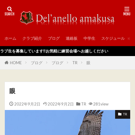
ホーム
クラブ紹介
ブログ
連絡板
中学生
スケジュール
入
を募集しています‼️お気軽に練習会場へお越しください
HOME
ブログ
ブログ
TR
眼
眼
2022年9月2日
2022年9月2日
TR
281view
TR