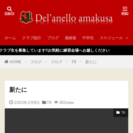
ホーム
クラブ紹介
ブログ
連絡板
中学生
スケジュール
入
を募集しています‼️お気軽に練習会場へお越しください
HOME
ブログ
ブログ
TR
新たに
新たに
2023年2月8日
TR
383view
TR