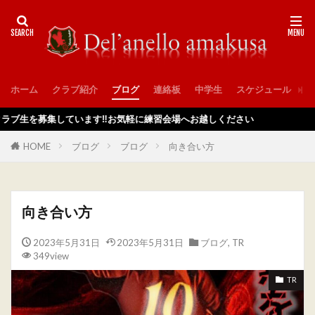
ホーム
クラブ紹介
ブログ
連絡板
中学生
スケジュール
入
を募集しています‼️お気軽に練習会場へお越しください
HOME
ブログ
ブログ
向き合い方
向き合い方
2023年5月31日
2023年5月31日
ブログ
,
TR
349view
TR