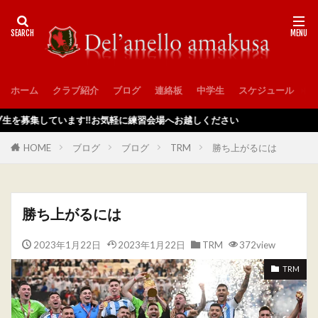
ホーム
クラブ紹介
ブログ
連絡板
中学生
スケジュール
入
ています‼️お気軽に練習会場へお越しください
HOME
ブログ
ブログ
TRM
勝ち上がるには
勝ち上がるには
2023年1月22日
2023年1月22日
TRM
372view
TRM