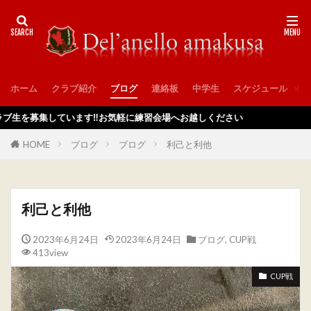
ホーム
クラブ紹介
ブログ
連絡板
中学生
スケジュール
入
募集しています‼️お気軽に練習会場へお越しください
HOME
ブログ
ブログ
利己と利他
利己と利他
2023年6月24日
2023年6月24日
ブログ
,
CUP戦
413view
CUP戦