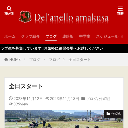
ホーム
クラブ紹介
ブログ
連絡板
中学生
スケジュール
入
募集しています‼️お気軽に練習会場へお越しください
HOME
ブログ
ブログ
全日スタート
全日スタート
2023年11月12日
2023年11月13日
ブログ
,
公式戦
399view
公式戦