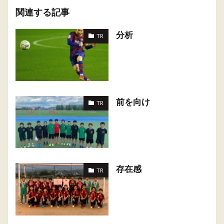
関連する記事
分析
TR
前を向け
TR
存在感
TR