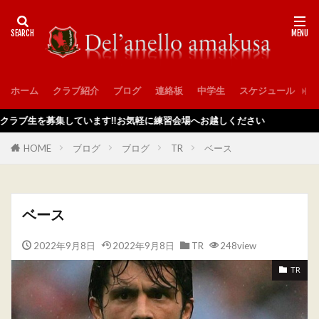
ホーム
クラブ紹介
ブログ
連絡板
中学生
スケジュール
入
を募集しています‼️お気軽に練習会場へお越しください
HOME
ブログ
ブログ
TR
ベース
ベース
2022年9月8日
2022年9月8日
TR
248view
TR