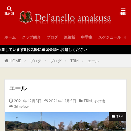
ホーム
クラブ紹介
ブログ
連絡板
中学生
スケジュール
入
‼️お気軽に練習会場へお越しください
HOME
ブログ
ブログ
TRM
エール
エール
2021年12月5日
2021年12月5日
TRM
,
その他
365view
TRM