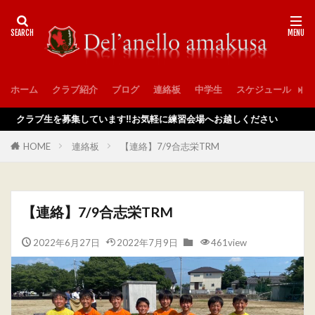
ホーム
クラブ紹介
ブログ
連絡板
中学生
スケジュール
入
ラブ生を募集しています‼️お気軽に練習会場へお越しください
HOME
連絡板
【連絡】7/9合志栄TRM
【連絡】7/9合志栄TRM
2022年6月27日
2022年7月9日
461view