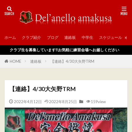
ホーム
クラブ紹介
ブログ
連絡板
中学生
スケジュール
入
クラブ生を募集しています‼️お気軽に練習会場へお越しください
HOME
連絡板
【連絡】4/30大矢野TRM
【連絡】4/30大矢野TRM
2022年4月12日
2022年8月25日
159view