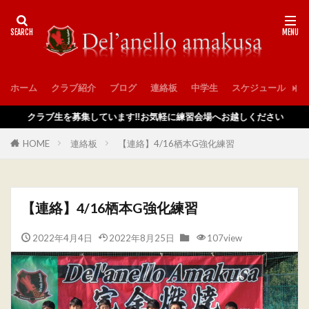
ホーム
クラブ紹介
ブログ
連絡板
中学生
スケジュール
入
クラブ生を募集しています‼️お気軽に練習会場へお越しください
HOME
連絡板
【連絡】4/16栖本G強化練習
【連絡】4/16栖本G強化練習
2022年4月4日
2022年8月25日
107view