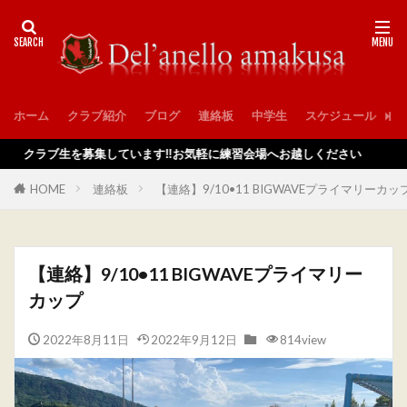
ホーム
クラブ紹介
ブログ
連絡板
中学生
スケジュール
入
ラブ生を募集しています‼️お気軽に練習会場へお越しください
HOME
連絡板
【連絡】9/10•11 BIGWAVEプライマリーカッ
【連絡】9/10•11 BIGWAVEプライマリー
カップ
2022年8月11日
2022年9月12日
814view