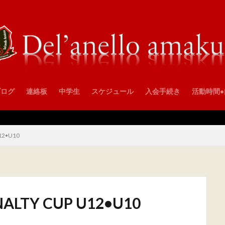
ブログ
連絡板
中学生
スケジュール
入会手続き
活動時間
12•U10
LTY CUP U12•U10