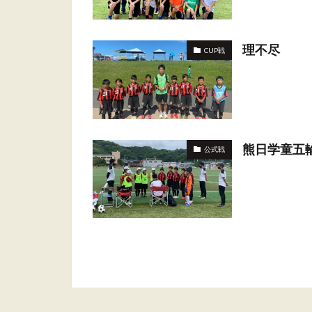
理不尽
CUP戦
熊日学童五
公式戦