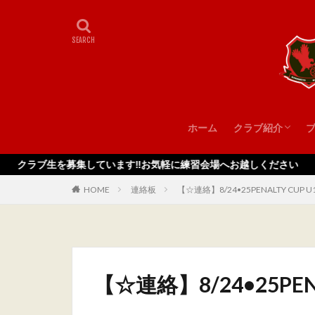
ホーム
クラブ紹介
スタッフ
を募集しています‼️お気軽に練習会場へお越しください
HOME
連絡板
【☆連絡】8/24•25PENALTY CUP U
【☆連絡】8/24•25PENA