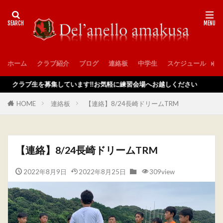
ホーム
クラブ紹介
ブログ
連絡板
中学生
スケジュール
入
ラブ生を募集しています‼️お気軽に練習会場へお越しください
HOME
連絡板
【連絡】8/24長崎ドリームTRM
【連絡】8/24長崎ドリームTRM
2022年8月9日
2022年8月25日
309view