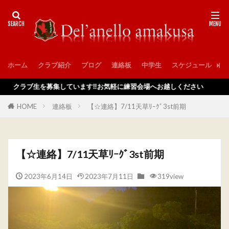
ホーム
クラブ紹介
ブログ
連絡板
中学生
スケジュール
入
ラブ生を募集しています‼️お気軽に練習会場へお越しください
HOME
連絡板
【☆連絡】7/11天草ﾘｰｸﾞ3st前期
【☆連絡】7/11天草ﾘｰｸﾞ3st前期
2023年6月14日
2023年7月11日
319view