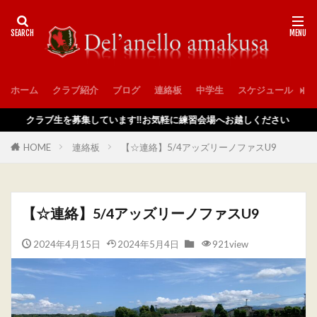
ホーム
クラブ紹介
ブログ
連絡板
中学生
スケジュール
入
クラブ生を募集しています‼️お気軽に練習会場へお越しください
HOME
連絡板
【☆連絡】5/4アッズリーノファスU9
【☆連絡】5/4アッズリーノファスU9
2024年4月15日
2024年5月4日
921view