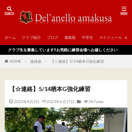
ホーム
クラブ紹介
ブログ
連絡板
中学生
スケジュール
入
クラブ生を募集しています‼️お気軽に練習会場へお越しください
HOME
連絡板
【☆連絡】5/14栖本G強化練習
【☆連絡】5/14栖本G強化練習
2023年4月2日
2023年6月27日
347view