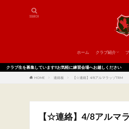
ホーム
クラブ紹介
スタッフ
を募集しています‼️お気軽に練習会場へお越しください
HOME
連絡板
【☆連絡】4/8アルマラッゾTRM
【☆連絡】4/8アルマ