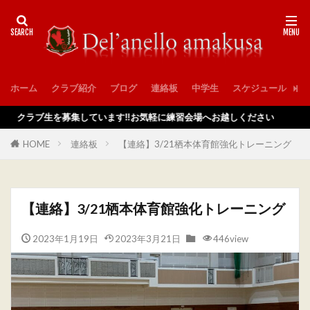
ホーム
クラブ紹介
ブログ
連絡板
中学生
スケジュール
入
ラブ生を募集しています‼️お気軽に練習会場へお越しください
HOME
連絡板
【連絡】3/21栖本体育館強化トレーニング
【連絡】3/21栖本体育館強化トレーニング
2023年1月19日
2023年3月21日
446view