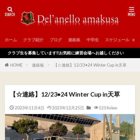
ホーム
クラブ紹介
ブログ
連絡板
中学生
スケジュール
入
ラブ生を募集しています‼️お気軽に練習会場へお越しください
HOME
連絡板
【☆連絡】12/23•24 Winter Cup in天草
【☆連絡】12/23•24 Winter Cup in天草
2023年11月4日
2023年12月25日
1214view