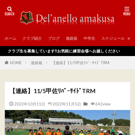
ホーム
クラブ紹介
ブログ
連絡板
中学生
スケジュール
入
クラブ生を募集しています‼️お気軽に練習会場へお越しください
HOME
連絡板
【連絡】11/5甲佐ﾘﾊﾞｰｻｲﾄﾞTRM
【連絡】11/5甲佐ﾘﾊﾞｰｻｲﾄﾞTRM
2022年10月11日
2022年11月5日
642view