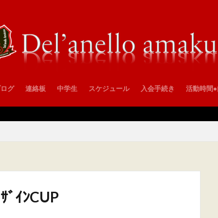
ブログ
連絡板
中学生
スケジュール
入会手続き
活動時間
ｻﾞｲﾝCUP