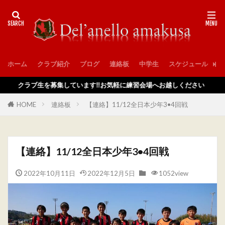
ホーム
クラブ紹介
ブログ
連絡板
中学生
スケジュール
入
クラブ生を募集しています‼️お気軽に練習会場へお越しください
HOME
連絡板
【連絡】11/12全日本少年3•4回戦
【連絡】11/12全日本少年3•4回戦
2022年10月11日
2022年12月5日
1052view