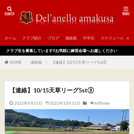
ホーム
クラブ紹介
ブログ
連絡板
中学生
スケジュール
入
ラブ生を募集しています‼️お気軽に練習会場へお越しください
HOME
連絡板
【連絡】10/15天草リーグ5st②
【連絡】10/15天草リーグ5st②
2022年9月15日
2022年10月15日
609view