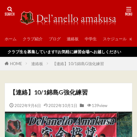
ホーム
クラブ紹介
ブログ
連絡板
中学生
スケジュール
入
ラブ生を募集しています‼️お気軽に練習会場へお越しください
HOME
連絡板
【連絡】10/1錦島G強化練習
【連絡】10/1錦島G強化練習
2022年9月6日
2022年10月1日
139view