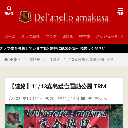
ホーム
クラブ紹介
ブログ
連絡板
中学生
スケジュール
入
を募集しています‼️お気軽に練習会場へお越しください
HOME
連絡板
【連絡】11/13嘉島総合運動公園 TRM
【連絡】11/13嘉島総合運動公園 TRM
2022年10月11日
2022年11月14日
494view