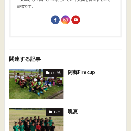
目標です。
関連する記事
阿蘇Fire cup
CUP戦
晩夏
TRM