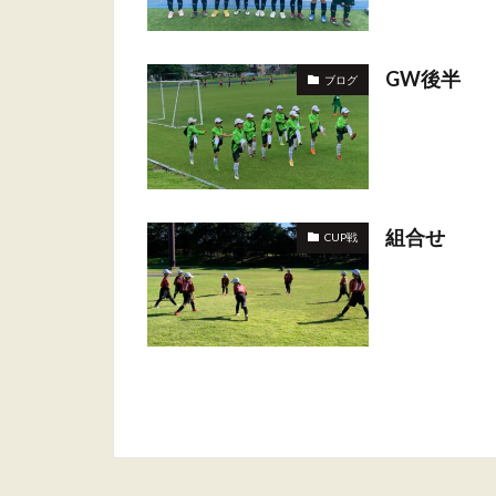
GW後半
ブログ
組合せ
CUP戦