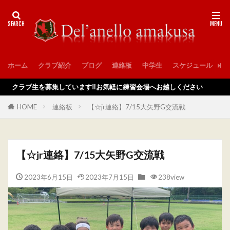
ホーム
クラブ紹介
ブログ
連絡板
中学生
スケジュール
入
ラブ生を募集しています‼️お気軽に練習会場へお越しください
HOME
連絡板
【☆jr連絡】7/15大矢野G交流戦
【☆jr連絡】7/15大矢野G交流戦
2023年6月15日
2023年7月15日
238view