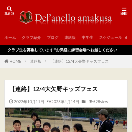
ホーム
クラブ紹介
ブログ
連絡板
中学生
スケジュール
入
ラブ生を募集しています‼️お気軽に練習会場へお越しください
HOME
連絡板
【連絡】12/4大矢野キッズフェス
【連絡】12/4大矢野キッズフェス
2022年10月11日
2023年4月14日
528view