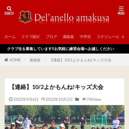
ホーム
クラブ紹介
ブログ
連絡板
中学生
スケジュール
入
ラブ生を募集しています‼️お気軽に練習会場へお越しください
HOME
連絡板
【連絡】10/2よかもんね!キッズ大会
【連絡】10/2よかもんね!キッズ大会
2022年9月6日
2022年10月2日
749view