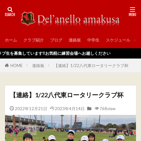
ホーム
クラブ紹介
ブログ
連絡板
中学生
スケジュール
入
を募集しています‼️お気軽に練習会場へお越しください
HOME
連絡板
【連絡】1/22八代東ロータリークラブ杯
【連絡】1/22八代東ロータリークラブ杯
2022年12月21日
2023年4月14日
768view