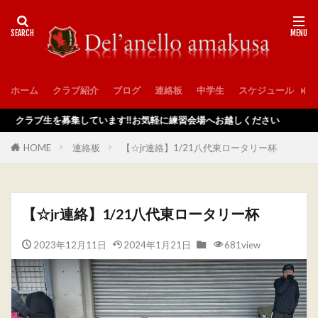
ホーム
クラブ紹介
ブログ
連絡板
中学生
スケジュール
入
クラブ生を募集しています‼️お気軽に練習会場へお越しください
HOME
連絡板
【☆jr連絡】1/21八代東ロータリー杯
【☆jr連絡】1/21八代東ロータリー杯
2023年12月11日
2024年1月21日
681view