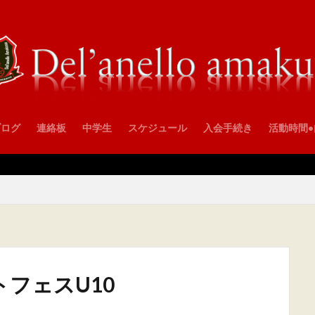
ブログ
連絡板
中学生
スケジュール
入会手続き
活動時間
トフェスU10