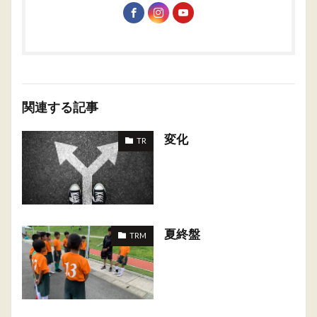
関連する記事
変化
TR
夏終盤
TRM