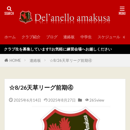
ホーム
クラブ紹介
ブログ
連絡板
中学生
スケジュール
入
ラブ生を募集しています‼️お気軽に練習会場へお越しください
HOME
連絡板
☆8/26天草リーグ前期④
☆8/26天草リーグ前期④
2025年6月14日
2025年8月27日
265view