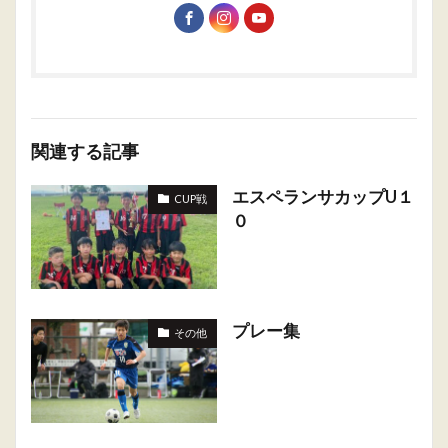
関連する記事
エスペランサカップU１
CUP戦
０
プレー集
その他