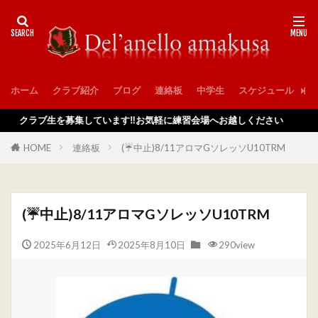
ホーム
クラブ紹介
ブログ
連絡板
中学生
スケジュール
入
クラブ生を募集しています‼️お気軽に練習会場へお越しください
HOME
連絡板
(☔️中止)8/11アロマGソレッソU10TRM
(☔️中止)8/11アロマGソレッソU10TRM
2025年6月12日
2025年8月10日
290view