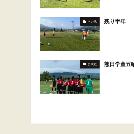
残り半年
その他
熊日学童五
公式戦