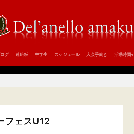
ブログ
連絡板
中学生
スケジュール
入会手続き
活動時間
ーフェスU12