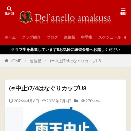
ホーム
クラブ紹介
ブログ
連絡板
中学生
スケジュール
入
クラブ生を募集しています‼️お気軽に練習会場へお越しください
HOME
連絡板
(☂️中止)7/4はなぐりカップU8
(☂️中止)7/4はなぐりカップU8
2026年4月6日
2026年7月4日
270view